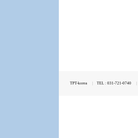
TPT-korea
|
TEL : 031-721-0740
|