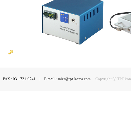
FAX : 031-721-0741
|
E-mail :
sales@tpt-korea.com
Copyright ⓒ TPT-korea