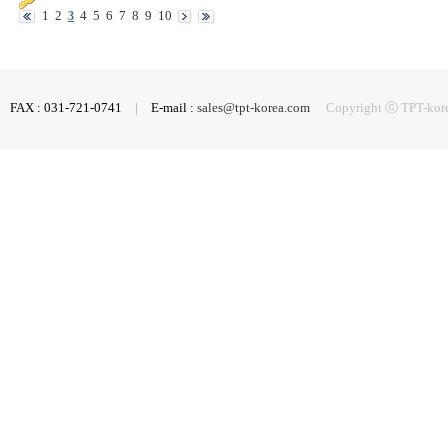
1
2
3
4
5
6
7
8
9
10
FAX : 031-721-0741
|
E-mail :
sales@tpt-korea.com
Copyright ⓒ TPT-korea