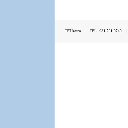
TPT-korea
|
TEL : 031-721-0740
|