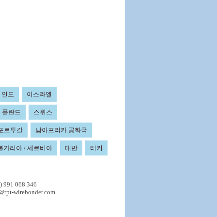
인도
이스라엘
폴란드
스위스
 포르투갈
남아프리카 공화국
 불가리아 / 세르비아
대만
터키
) 991 068 346
@tpt-wirebonder.com