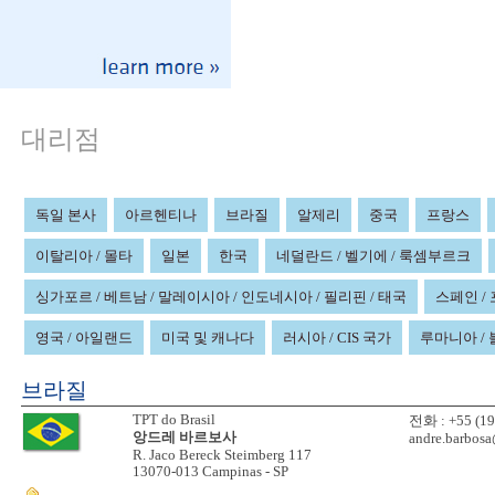
대리점
독일 본사
아르헨티나
브라질
알제리
중국
프랑스
이탈리아 / 몰타
일본
한국
네덜란드 / 벨기에 / 룩셈부르크
싱가포르 / 베트남 / 말레이시아 / 인도네시아 / 필리핀 / 태국
스페인 /
영국 / 아일랜드
미국 및 캐나다
러시아 / CIS 국가
루마니아 /
브라질
TPT do Brasil
전화 : +55 (19
앙드레 바르보사
andre.barbosa
R. Jaco Bereck Steimberg 117
13070-013 Campinas - SP